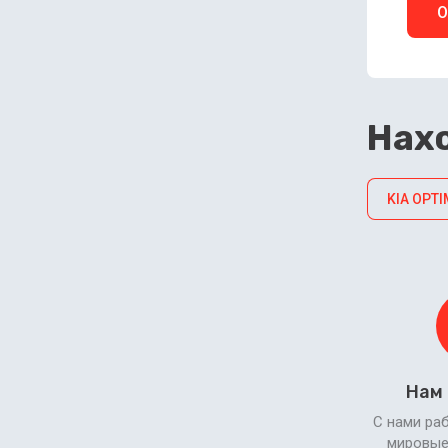
О
Нахо
KIA OPTI
Нам
С нами ра
мировые