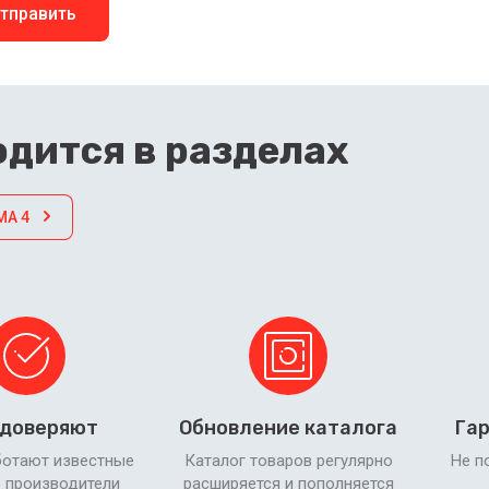
тправить
дится в разделах
MA 4
 доверяют
Обновление каталога
Гар
ботают известные
Каталог товаров регулярно
Не п
 производители
расширяется и пополняется