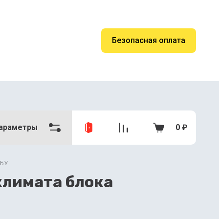
Безопасная оплата
араметры
0
₽
 БУ
климата блока