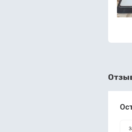
Отзы
Ос
З