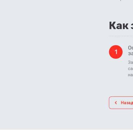
Как 
О
1
з
За
са
н
Наза