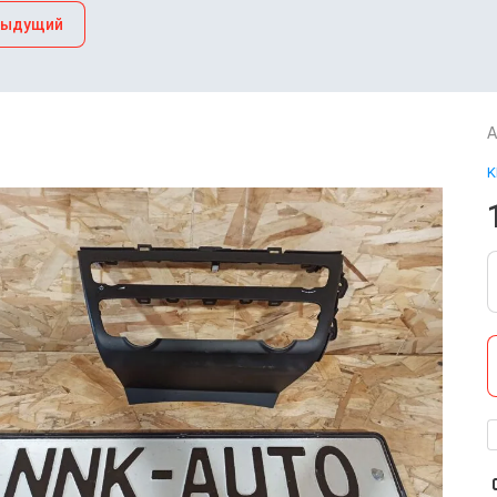
дыдущий
А
K