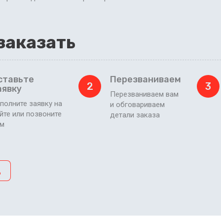
заказать
ставьте
Перезваниваем
2
3
аявку
Перезваниваем вам
полните заявку на
и обговариваем
йте или позвоните
детали заказа
ам
д