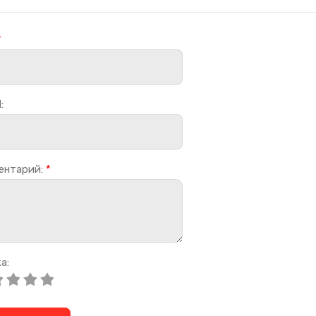
*
:
ентарий:
*
а: