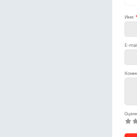
Имя:
E-mail
Комм
Оценк