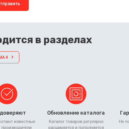
тправить
дится в разделах
MA 4
 доверяют
Обновление каталога
Гар
ботают известные
Каталог товаров регулярно
Не п
 производители
расширяется и пополняется