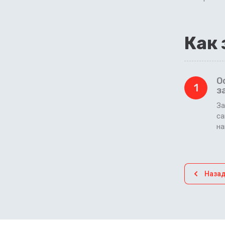
Как 
О
1
з
За
са
н
Наза