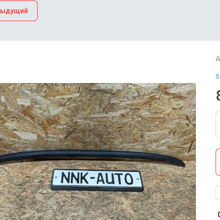
дыдущий
А
S