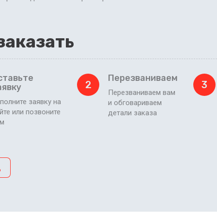
заказать
ставьте
Перезваниваем
2
3
аявку
Перезваниваем вам
полните заявку на
и обговариваем
йте или позвоните
детали заказа
ам
д