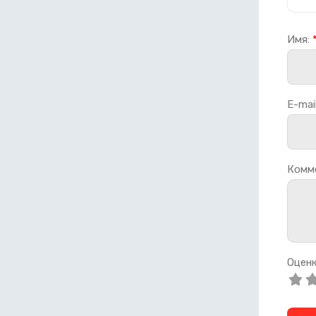
Имя:
E-mail
Комм
Оценк