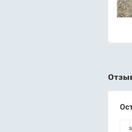
Отзы
Ос
З