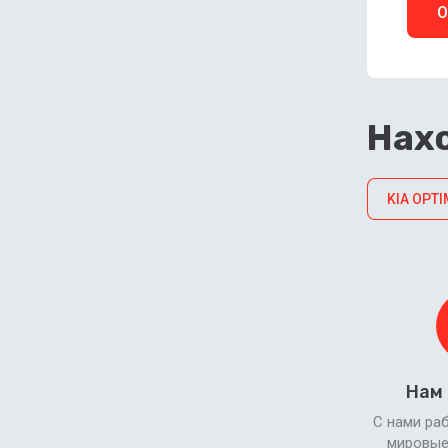
О
Нахо
KIA OPTI
Нам
С нами ра
мировые