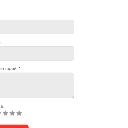
*
:
ентарий:
*
а: