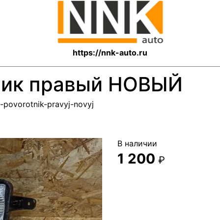
https://nnk-auto.ru
ник правый НОВЫЙ
5-povorotnik-pravyj-novyj
В наличии
1 200
₽