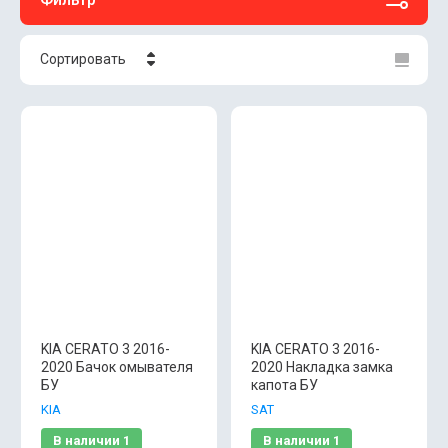
Сортировать
Цена - убывание
Цена - возрастание
Название - Я-А
Название - А-Я
KIA CERATO 3 2016-
KIA CERATO 3 2016-
2020 Бачок омывателя
2020 Накладка замка
БУ
капота БУ
KIA
SAT
В наличии
1
В наличии
1